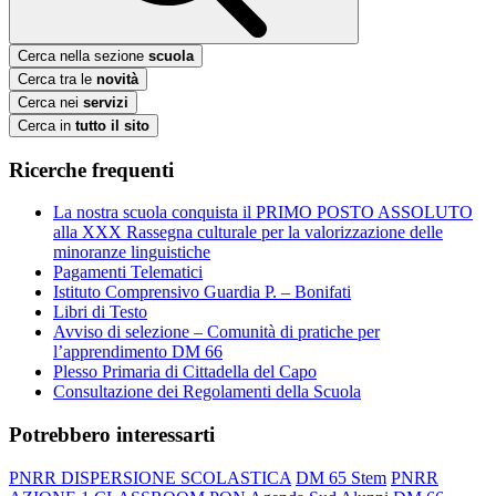
Cerca nella sezione
scuola
Cerca tra le
novità
Cerca nei
servizi
Cerca in
tutto il sito
Ricerche frequenti
La nostra scuola conquista il PRIMO POSTO ASSOLUTO
alla XXX Rassegna culturale per la valorizzazione delle
minoranze linguistiche
Pagamenti Telematici
Istituto Comprensivo Guardia P. – Bonifati
Libri di Testo
Avviso di selezione – Comunità di pratiche per
l’apprendimento DM 66
Plesso Primaria di Cittadella del Capo
Consultazione dei Regolamenti della Scuola
Potrebbero interessarti
PNRR DISPERSIONE SCOLASTICA
DM 65 Stem
PNRR