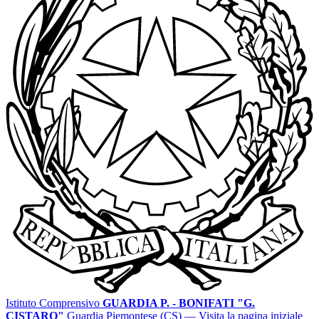
Istituto Comprensivo
GUARDIA P. - BONIFATI "G.
CISTARO"
Guardia Piemontese (CS)
— Visita la pagina iniziale