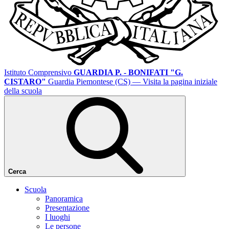
Istituto Comprensivo
GUARDIA P. - BONIFATI "G.
CISTARO"
Guardia Piemontese (CS)
— Visita la pagina iniziale
della scuola
Cerca
Scuola
Panoramica
Presentazione
I luoghi
Le persone