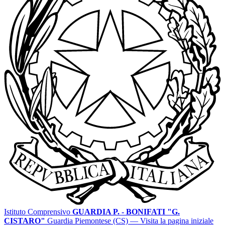
Istituto Comprensivo
GUARDIA P. - BONIFATI "G.
CISTARO"
Guardia Piemontese (CS)
— Visita la pagina iniziale