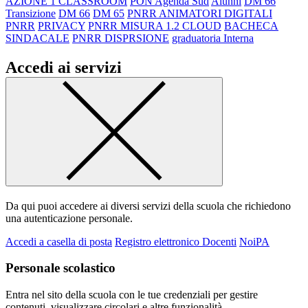
AZIONE 1 CLASSROOM
PON Agenda Sud
Alunni
DM 66
Transizione
DM 66
DM 65
PNRR ANIMATORI DIGITALI
PNRR
PRIVACY
PNRR MISURA 1.2 CLOUD
BACHECA
SINDACALE
PNRR DISPRSIONE
graduatoria Interna
Accedi ai servizi
Da qui puoi accedere ai diversi servizi della scuola che richiedono
una autenticazione personale.
Accedi a casella di posta
Registro elettronico Docenti
NoiPA
Personale scolastico
Entra nel sito della scuola con le tue credenziali per gestire
contenuti, visualizzare circolari e altre funzionalità.