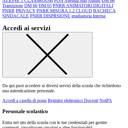
AZIONE 1 CLASSROOM
PON Agenda Sud
Alunni
DM 66
Transizione
DM 66
DM 65
PNRR ANIMATORI DIGITALI
PNRR
PRIVACY
PNRR MISURA 1.2 CLOUD
BACHECA
SINDACALE
PNRR DISPRSIONE
graduatoria Interna
Accedi ai servizi
Da qui puoi accedere ai diversi servizi della scuola che richiedono
una autenticazione personale.
Accedi a casella di posta
Registro elettronico Docenti
NoiPA
Personale scolastico
Entra nel sito della scuola con le tue credenziali per gestire
contenuti, visualizzare circolari e altre funzionalità.