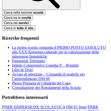
Cerca nella sezione
scuola
Cerca tra le
novità
Cerca nei
servizi
Cerca in
tutto il sito
Ricerche frequenti
La nostra scuola conquista il PRIMO POSTO ASSOLUTO
alla XXX Rassegna culturale per la valorizzazione delle
minoranze linguistiche
Pagamenti Telematici
Istituto Comprensivo Guardia P. – Bonifati
Libri di Testo
Avviso di selezione – Comunità di pratiche per
l’apprendimento DM 66
Plesso Primaria di Cittadella del Capo
Consultazione dei Regolamenti della Scuola
Potrebbero interessarti
PNRR DISPERSIONE SCOLASTICA
DM 65 Stem
PNRR