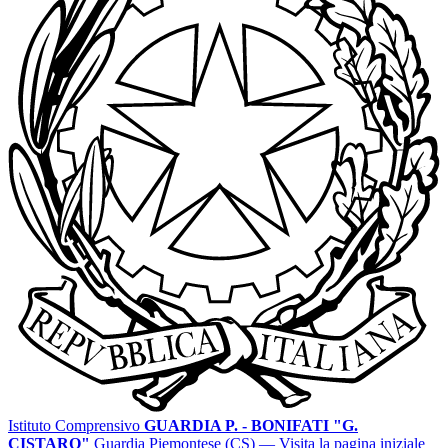
Istituto Comprensivo
GUARDIA P. - BONIFATI "G.
CISTARO"
Guardia Piemontese (CS)
— Visita la pagina iniziale