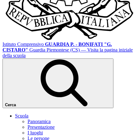
Istituto Comprensivo
GUARDIA P. - BONIFATI "G.
CISTARO"
Guardia Piemontese (CS)
— Visita la pagina iniziale
della scuola
Cerca
Scuola
Panoramica
Presentazione
I luoghi
Le persone