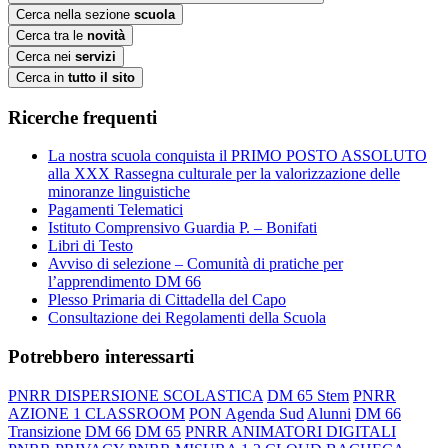
Cerca nella sezione
scuola
Cerca tra le
novità
Cerca nei
servizi
Cerca in
tutto il sito
Ricerche frequenti
La nostra scuola conquista il PRIMO POSTO ASSOLUTO
alla XXX Rassegna culturale per la valorizzazione delle
minoranze linguistiche
Pagamenti Telematici
Istituto Comprensivo Guardia P. – Bonifati
Libri di Testo
Avviso di selezione – Comunità di pratiche per
l’apprendimento DM 66
Plesso Primaria di Cittadella del Capo
Consultazione dei Regolamenti della Scuola
Potrebbero interessarti
PNRR DISPERSIONE SCOLASTICA
DM 65 Stem
PNRR
AZIONE 1 CLASSROOM
PON Agenda Sud
Alunni
DM 66
Transizione
DM 66
DM 65
PNRR ANIMATORI DIGITALI