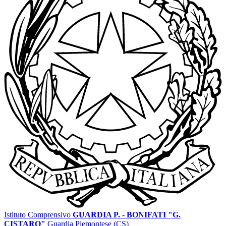
Istituto Comprensivo
GUARDIA P. - BONIFATI "G.
CISTARO"
Guardia Piemontese (CS)