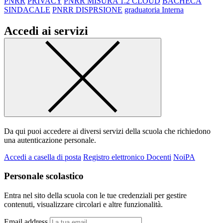
PNRR
PRIVACY
PNRR MISURA 1.2 CLOUD
BACHECA
SINDACALE
PNRR DISPRSIONE
graduatoria Interna
Accedi ai servizi
Da qui puoi accedere ai diversi servizi della scuola che richiedono
una autenticazione personale.
Accedi a casella di posta
Registro elettronico Docenti
NoiPA
Personale scolastico
Entra nel sito della scuola con le tue credenziali per gestire
contenuti, visualizzare circolari e altre funzionalità.
Email address