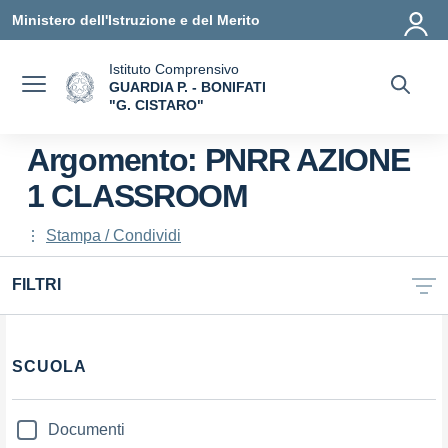
Vai ai contenuti
Vai al menu di navigazione
Vai al footer
Ministero dell'Istruzione e del Merito
Istituto Comprensivo
GUARDIA P. - BONIFATI
"G. CISTARO"
— Visita la pagina iniziale della scuola
Argomento: PNRR AZIONE
1 CLASSROOM
Stampa / Condividi
FILTRI
Filtri
SCUOLA
Documenti