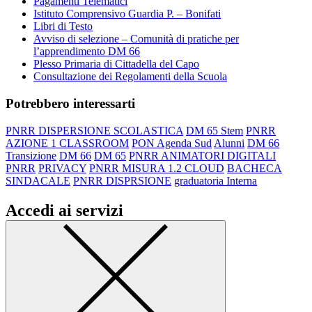
Pagamenti Telematici
Istituto Comprensivo Guardia P. – Bonifati
Libri di Testo
Avviso di selezione – Comunità di pratiche per
l’apprendimento DM 66
Plesso Primaria di Cittadella del Capo
Consultazione dei Regolamenti della Scuola
Potrebbero interessarti
PNRR DISPERSIONE SCOLASTICA
DM 65 Stem
PNRR
AZIONE 1 CLASSROOM
PON Agenda Sud
Alunni
DM 66
Transizione
DM 66
DM 65
PNRR ANIMATORI DIGITALI
PNRR
PRIVACY
PNRR MISURA 1.2 CLOUD
BACHECA
SINDACALE
PNRR DISPRSIONE
graduatoria Interna
Accedi ai servizi