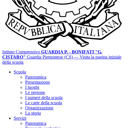
Istituto Comprensivo
GUARDIA P. - BONIFATI "G.
CISTARO"
Guardia Piemontese (CS)
— Visita la pagina iniziale
della scuola
Scuola
Panoramica
Presentazione
I luoghi
Le persone
I numeri della scuola
Le carte della scuola
Organizzazione
La storia
Servizi
Panoramica