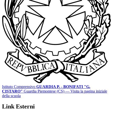
Istituto Comprensivo
GUARDIA P. - BONIFATI "G.
CISTARO"
Guardia Piemontese (CS)
— Visita la pagina iniziale
della scuola
Link Esterni