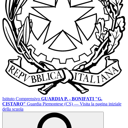
Istituto Comprensivo
GUARDIA P. - BONIFATI "G.
CISTARO"
Guardia Piemontese (CS)
— Visita la pagina iniziale
della scuola