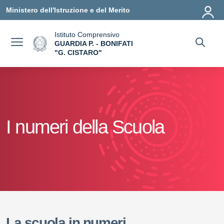
Vai ai contenuti
Vai al menu di navigazione
Vai al footer
Ministero dell'Istruzione e del Merito
Istituto Comprensivo
GUARDIA P. - BONIFATI
"G. CISTARO"
— Visita la pagina iniziale della scuola
I numeri della Scuola
La scuola in numeri