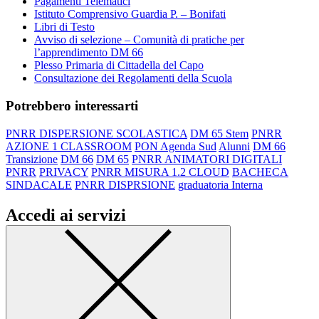
Pagamenti Telematici
Istituto Comprensivo Guardia P. – Bonifati
Libri di Testo
Avviso di selezione – Comunità di pratiche per
l’apprendimento DM 66
Plesso Primaria di Cittadella del Capo
Consultazione dei Regolamenti della Scuola
Potrebbero interessarti
PNRR DISPERSIONE SCOLASTICA
DM 65 Stem
PNRR
AZIONE 1 CLASSROOM
PON Agenda Sud
Alunni
DM 66
Transizione
DM 66
DM 65
PNRR ANIMATORI DIGITALI
PNRR
PRIVACY
PNRR MISURA 1.2 CLOUD
BACHECA
SINDACALE
PNRR DISPRSIONE
graduatoria Interna
Accedi ai servizi