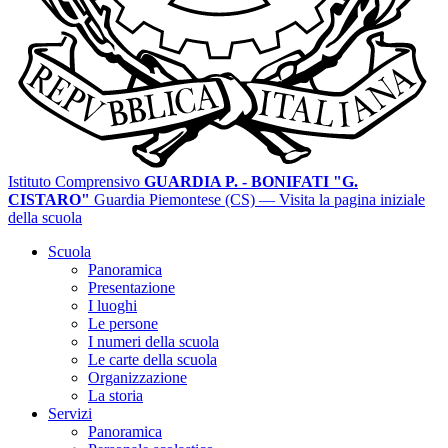
Istituto Comprensivo
GUARDIA P. - BONIFATI "G.
CISTARO"
Guardia Piemontese (CS)
— Visita la pagina iniziale
della scuola
Scuola
Panoramica
Presentazione
I luoghi
Le persone
I numeri della scuola
Le carte della scuola
Organizzazione
La storia
Servizi
Panoramica