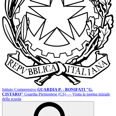
Istituto Comprensivo
GUARDIA P. - BONIFATI "G.
CISTARO"
Guardia Piemontese (CS)
— Visita la pagina iniziale
della scuola