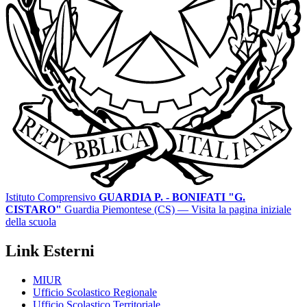
Istituto Comprensivo
GUARDIA P. - BONIFATI "G.
CISTARO"
Guardia Piemontese (CS)
— Visita la pagina iniziale
della scuola
Link Esterni
MIUR
Ufficio Scolastico Regionale
Ufficio Scolastico Territoriale