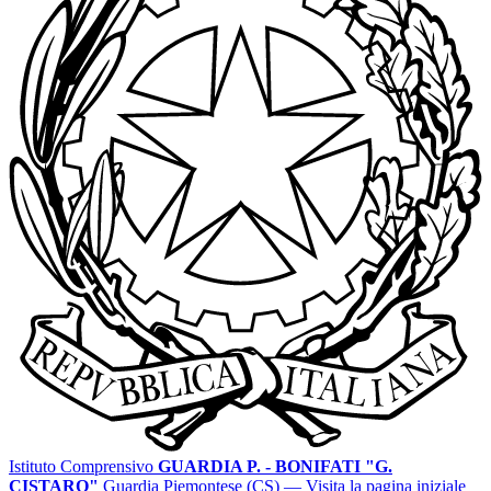
Istituto Comprensivo
GUARDIA P. - BONIFATI "G.
CISTARO"
Guardia Piemontese (CS)
— Visita la pagina iniziale