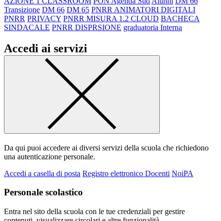
AZIONE 1 CLASSROOM
PON Agenda Sud
Alunni
DM 66
Transizione
DM 66
DM 65
PNRR ANIMATORI DIGITALI
PNRR
PRIVACY
PNRR MISURA 1.2 CLOUD
BACHECA
SINDACALE
PNRR DISPRSIONE
graduatoria Interna
Accedi ai servizi
Da qui puoi accedere ai diversi servizi della scuola che richiedono
una autenticazione personale.
Accedi a casella di posta
Registro elettronico Docenti
NoiPA
Personale scolastico
Entra nel sito della scuola con le tue credenziali per gestire
contenuti, visualizzare circolari e altre funzionalità.