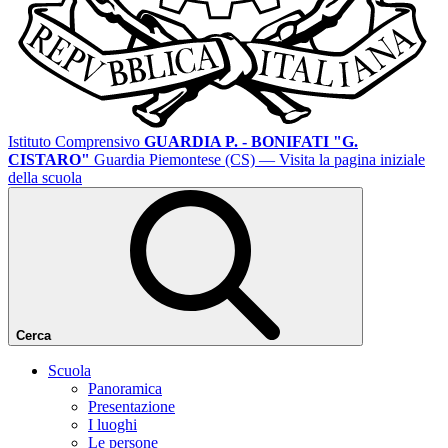
Istituto Comprensivo
GUARDIA P. - BONIFATI "G.
CISTARO"
Guardia Piemontese (CS)
— Visita la pagina iniziale
della scuola
Cerca
Scuola
Panoramica
Presentazione
I luoghi
Le persone