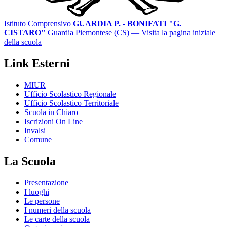
Istituto Comprensivo
GUARDIA P. - BONIFATI "G.
CISTARO"
Guardia Piemontese (CS)
— Visita la pagina iniziale
della scuola
Link Esterni
MIUR
Ufficio Scolastico Regionale
Ufficio Scolastico Territoriale
Scuola in Chiaro
Iscrizioni On Line
Invalsi
Comune
La Scuola
Presentazione
I luoghi
Le persone
I numeri della scuola
Le carte della scuola