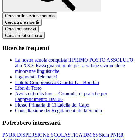
Cerca nella sezione
scuola
Cerca tra le
novità
Cerca nei
servizi
Cerca in
tutto il sito
Ricerche frequenti
La nostra scuola conquista il PRIMO POSTO ASSOLUTO
alla XXX Rassegna culturale per la valorizzazione delle
minoranze linguistiche
Pagamenti Telematici
Istituto Comprensivo Guardia P. – Bonifati
Libri di Testo
Avviso di selezione – Comunità di pratiche per
l’apprendimento DM 66
Plesso Primaria di Cittadella del Capo
Consultazione dei Regolamenti della Scuola
Potrebbero interessarti
PNRR DISPERSIONE SCOLASTICA
DM 65 Stem
PNRR