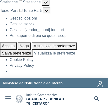
Statistiche
Statistiche
Terze Parti
Terze Parti
Gestisci opzioni
Gestisci servizi
Gestisci {vendor_count} fornitori
Per saperne di più su questi scopi
Accetta
Nega
Visualizza le preferenze
Salva preferenze
Visualizza le preferenze
Cookie Policy
Privacy Policy
Vai ai contenuti
Vai al menu di navigazione
Vai al footer
Ministero dell'Istruzione e del Merito
Istituto Comprensivo
GUARDIA P. - BONIFATI
"G. CISTARO"
— Visita la pagina iniziale della scuola