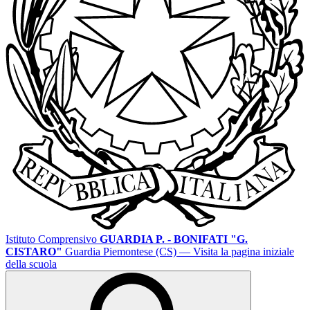
Istituto Comprensivo
GUARDIA P. - BONIFATI "G.
CISTARO"
Guardia Piemontese (CS)
— Visita la pagina iniziale
della scuola