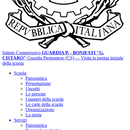
Istituto Comprensivo
GUARDIA P. - BONIFATI "G.
CISTARO"
Guardia Piemontese (CS)
— Visita la pagina iniziale
della scuola
Scuola
Panoramica
Presentazione
I luoghi
Le persone
I numeri della scuola
Le carte della scuola
Organizzazione
La storia
Servizi
Panoramica