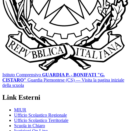
Istituto Comprensivo
GUARDIA P. - BONIFATI "G.
CISTARO"
Guardia Piemontese (CS)
— Visita la pagina iniziale
della scuola
Link Esterni
MIUR
Ufficio Scolastico Regionale
Ufficio Scolastico Territoriale
Scuola in Chiaro
Iscrizioni On Line