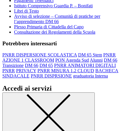
Pagamenti Telematici
Istituto Comprensivo Guardia P. – Bonifati
Libri di Testo
Avviso di selezione – Comunità di pratiche per
l’apprendimento DM 66
Plesso Primaria di Cittadella del Capo
Consultazione dei Regolamenti della Scuola
Potrebbero interessarti
PNRR DISPERSIONE SCOLASTICA
DM 65 Stem
PNRR
AZIONE 1 CLASSROOM
PON Agenda Sud
Alunni
DM 66
Transizione
DM 66
DM 65
PNRR ANIMATORI DIGITALI
PNRR
PRIVACY
PNRR MISURA 1.2 CLOUD
BACHECA
SINDACALE
PNRR DISPRSIONE
graduatoria Interna
Accedi ai servizi