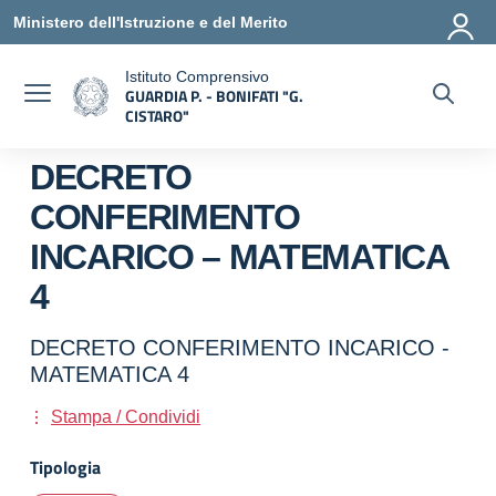
Vai ai contenuti
Vai al menu di navigazione
Vai al footer
Ministero dell'Istruzione e del Merito
Istituto Comprensivo
GUARDIA P. - BONIFATI "G.
a
CISTARO"
— Visita la pagina iniziale della scuola
DECRETO
CONFERIMENTO
INCARICO – MATEMATICA
4
DECRETO CONFERIMENTO INCARICO -
MATEMATICA 4
Stampa / Condividi
Tipologia