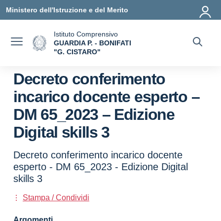
Vai ai contenuti
Vai al menu di navigazione
Vai al footer
Ministero dell'Istruzione e del Merito
Istituto Comprensivo
GUARDIA P. - BONIFATI
"G. CISTARO"
— Visita la pagina iniziale della scuola
Decreto conferimento
incarico docente esperto –
DM 65_2023 – Edizione
Digital skills 3
Decreto conferimento incarico docente
esperto - DM 65_2023 - Edizione Digital
skills 3
Stampa / Condividi
Argomenti