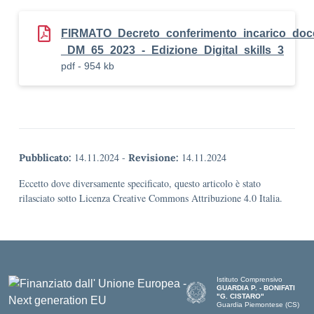
FIRMATO_Decreto_conferimento_incarico_doc
_DM_65_2023_-_Edizione_Digital_skills_3
pdf - 954 kb
14.11.2024
-
14.11.2024
Pubblicato:
Revisione:
Eccetto dove diversamente specificato, questo articolo è stato
rilasciato sotto Licenza Creative Commons Attribuzione 4.0 Italia.
Istituto Comprensivo
GUARDIA P. - BONIFATI
"G. CISTARO"
Guardia Piemontese (CS)
— Visita la pagina iniziale del