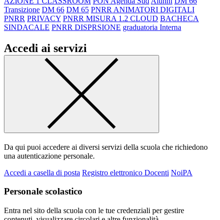
AZIONE 1 CLASSROOM
PON Agenda Sud
Alunni
DM 66
Transizione
DM 66
DM 65
PNRR ANIMATORI DIGITALI
PNRR
PRIVACY
PNRR MISURA 1.2 CLOUD
BACHECA
SINDACALE
PNRR DISPRSIONE
graduatoria Interna
Accedi ai servizi
Da qui puoi accedere ai diversi servizi della scuola che richiedono
una autenticazione personale.
Accedi a casella di posta
Registro elettronico Docenti
NoiPA
Personale scolastico
Entra nel sito della scuola con le tue credenziali per gestire
contenuti, visualizzare circolari e altre funzionalità.