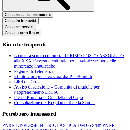
Cerca nella sezione
scuola
Cerca tra le
novità
Cerca nei
servizi
Cerca in
tutto il sito
Ricerche frequenti
La nostra scuola conquista il PRIMO POSTO ASSOLUTO
alla XXX Rassegna culturale per la valorizzazione delle
minoranze linguistiche
Pagamenti Telematici
Istituto Comprensivo Guardia P. – Bonifati
Libri di Testo
Avviso di selezione – Comunità di pratiche per
l’apprendimento DM 66
Plesso Primaria di Cittadella del Capo
Consultazione dei Regolamenti della Scuola
Potrebbero interessarti
PNRR DISPERSIONE SCOLASTICA
DM 65 Stem
PNRR