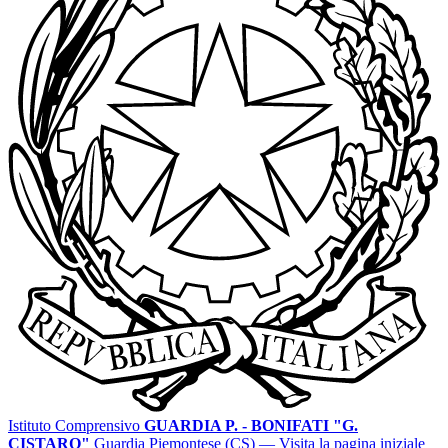
Istituto Comprensivo
GUARDIA P. - BONIFATI "G.
CISTARO"
Guardia Piemontese (CS)
— Visita la pagina iniziale