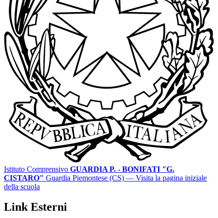
Istituto Comprensivo
GUARDIA P. - BONIFATI "G.
CISTARO"
Guardia Piemontese (CS)
— Visita la pagina iniziale
della scuola
Link Esterni