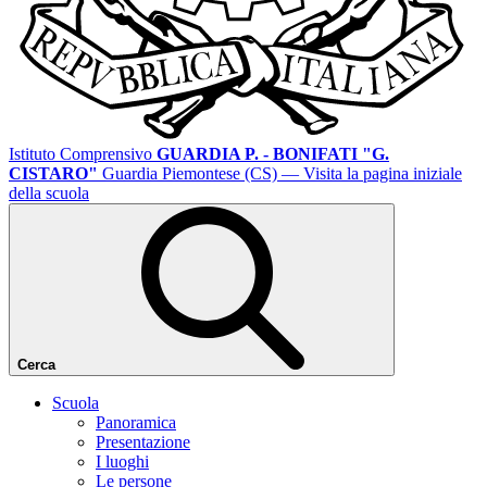
Istituto Comprensivo
GUARDIA P. - BONIFATI "G.
CISTARO"
Guardia Piemontese (CS)
— Visita la pagina iniziale
della scuola
Cerca
Scuola
Panoramica
Presentazione
I luoghi
Le persone