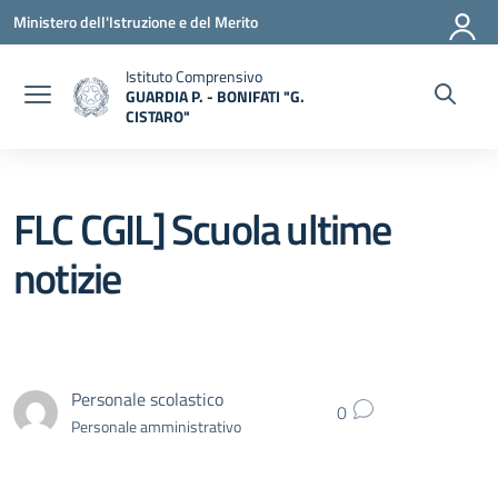
Vai ai contenuti
Vai al menu di navigazione
Vai al footer
Ministero dell'Istruzione e del Merito
Istituto Comprensivo
GUARDIA P. - BONIFATI "G.
CISTARO"
— Visita la pagina iniziale della scuola
FLC CGIL] Scuola ultime
notizie
Personale scolastico
0
Personale amministrativo