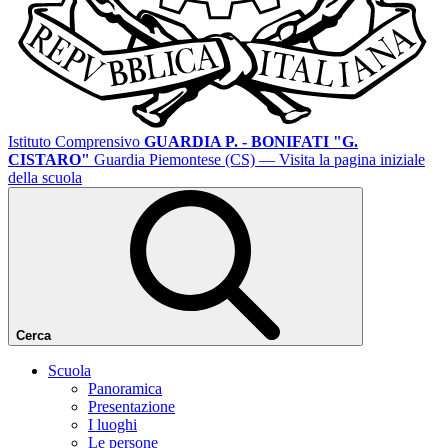
Istituto Comprensivo
GUARDIA P. - BONIFATI "G.
CISTARO"
Guardia Piemontese (CS)
— Visita la pagina iniziale
della scuola
Cerca
Scuola
Panoramica
Presentazione
I luoghi
Le persone