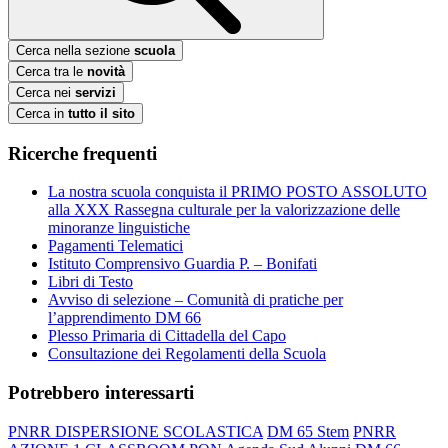
Cerca nella sezione
scuola
Cerca tra le
novità
Cerca nei
servizi
Cerca in
tutto il sito
Ricerche frequenti
La nostra scuola conquista il PRIMO POSTO ASSOLUTO
alla XXX Rassegna culturale per la valorizzazione delle
minoranze linguistiche
Pagamenti Telematici
Istituto Comprensivo Guardia P. – Bonifati
Libri di Testo
Avviso di selezione – Comunità di pratiche per
l’apprendimento DM 66
Plesso Primaria di Cittadella del Capo
Consultazione dei Regolamenti della Scuola
Potrebbero interessarti
PNRR DISPERSIONE SCOLASTICA
DM 65 Stem
PNRR