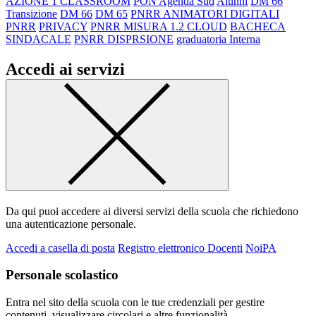
AZIONE 1 CLASSROOM
PON Agenda Sud
Alunni
DM 66
Transizione
DM 66
DM 65
PNRR ANIMATORI DIGITALI
PNRR
PRIVACY
PNRR MISURA 1.2 CLOUD
BACHECA
SINDACALE
PNRR DISPRSIONE
graduatoria Interna
Accedi ai servizi
Da qui puoi accedere ai diversi servizi della scuola che richiedono
una autenticazione personale.
Accedi a casella di posta
Registro elettronico Docenti
NoiPA
Personale scolastico
Entra nel sito della scuola con le tue credenziali per gestire
contenuti, visualizzare circolari e altre funzionalità.