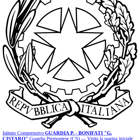
Istituto Comprensivo
GUARDIA P. - BONIFATI "G.
CISTARO"
Guardia Piemontese (CS)
— Visita la pagina iniziale