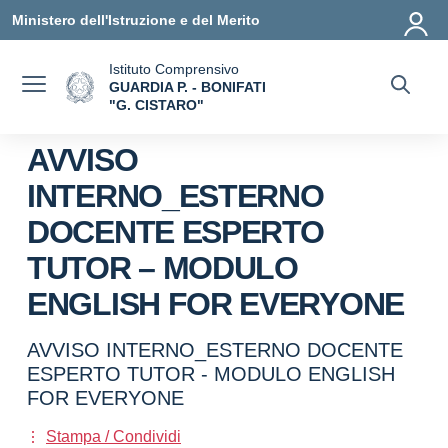
Vai ai contenuti
Vai al menu di navigazione
Vai al footer
Ministero dell'Istruzione e del Merito
Istituto Comprensivo
GUARDIA P. - BONIFATI
"G. CISTARO"
— Visita la pagina iniziale della scuola
AVVISO
INTERNO_ESTERNO
DOCENTE ESPERTO
TUTOR – MODULO
ENGLISH FOR EVERYONE
AVVISO INTERNO_ESTERNO DOCENTE
ESPERTO TUTOR - MODULO ENGLISH
FOR EVERYONE
Stampa / Condividi