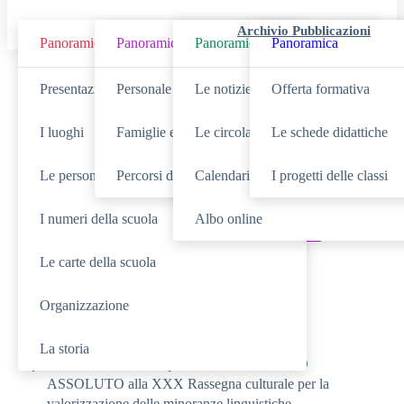
Archivio Pubblicazioni
Panoramica
Panoramica
Panoramica
Panoramica
Cerca
Presentazione
Personale scolastico
Le notizie
Offerta formativa
I luoghi
Famiglie e studenti
Le circolari
Le schede didattiche
Le persone
Percorsi di studio
Calendario eventi
I progetti delle classi
SCUOLA
Cerca nella sezione
I numeri della scuola
Albo online
NOVITÀ
SERVIZI
Cerca tra le
Cerca nei
Le carte della scuola
TUTTO IL SITO
Cerca in
Organizzazione
RICERCHE FREQUENTI
La storia
La nostra scuola conquista il PRIMO POSTO
ASSOLUTO alla XXX Rassegna culturale per la
valorizzazione delle minoranze linguistiche