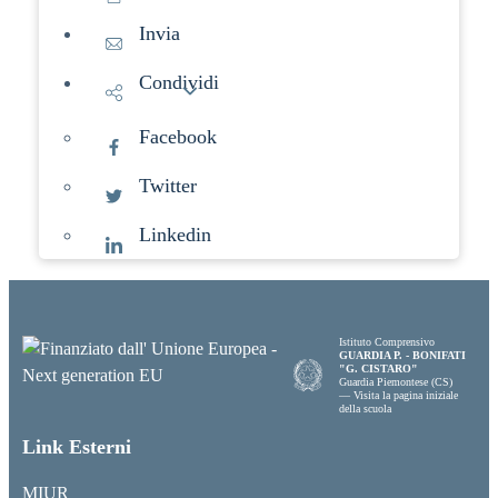
Invia
Condividi
Facebook
Twitter
Linkedin
Istituto Comprensivo
GUARDIA P. - BONIFATI
"G. CISTARO"
Guardia Piemontese (CS)
— Visita la pagina iniziale
della scuola
Link Esterni
MIUR