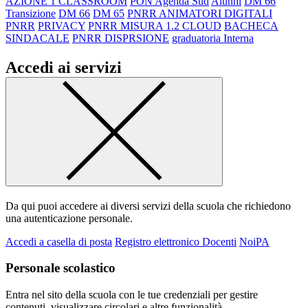
AZIONE 1 CLASSROOM
PON Agenda Sud
Alunni
DM 66
Transizione
DM 66
DM 65
PNRR ANIMATORI DIGITALI
PNRR
PRIVACY
PNRR MISURA 1.2 CLOUD
BACHECA
SINDACALE
PNRR DISPRSIONE
graduatoria Interna
Accedi ai servizi
Da qui puoi accedere ai diversi servizi della scuola che richiedono
una autenticazione personale.
Accedi a casella di posta
Registro elettronico Docenti
NoiPA
Personale scolastico
Entra nel sito della scuola con le tue credenziali per gestire
contenuti, visualizzare circolari e altre funzionalità.