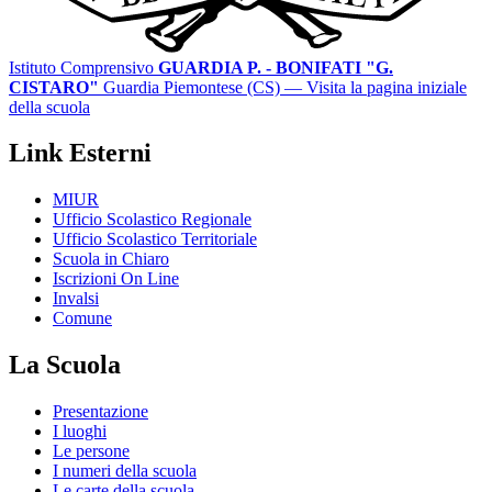
Istituto Comprensivo
GUARDIA P. - BONIFATI "G.
CISTARO"
Guardia Piemontese (CS)
— Visita la pagina iniziale
della scuola
Link Esterni
MIUR
Ufficio Scolastico Regionale
Ufficio Scolastico Territoriale
Scuola in Chiaro
Iscrizioni On Line
Invalsi
Comune
La Scuola
Presentazione
I luoghi
Le persone
I numeri della scuola
Le carte della scuola