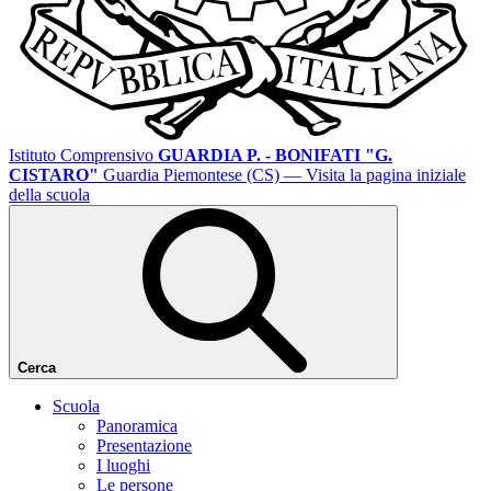
Istituto Comprensivo
GUARDIA P. - BONIFATI "G.
CISTARO"
Guardia Piemontese (CS)
— Visita la pagina iniziale
della scuola
Cerca
Scuola
Panoramica
Presentazione
I luoghi
Le persone