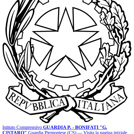
Istituto Comprensivo
GUARDIA P. - BONIFATI "G.
CISTARO"
Guardia Piemontese (CS)
— Visita la pagina iniziale