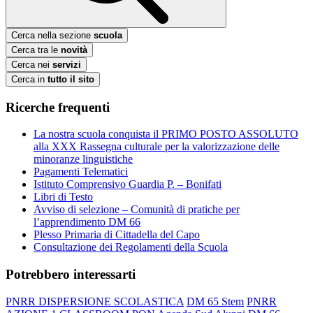
Cerca nella sezione
scuola
Cerca tra le
novità
Cerca nei
servizi
Cerca in
tutto il sito
Ricerche frequenti
La nostra scuola conquista il PRIMO POSTO ASSOLUTO
alla XXX Rassegna culturale per la valorizzazione delle
minoranze linguistiche
Pagamenti Telematici
Istituto Comprensivo Guardia P. – Bonifati
Libri di Testo
Avviso di selezione – Comunità di pratiche per
l’apprendimento DM 66
Plesso Primaria di Cittadella del Capo
Consultazione dei Regolamenti della Scuola
Potrebbero interessarti
PNRR DISPERSIONE SCOLASTICA
DM 65 Stem
PNRR