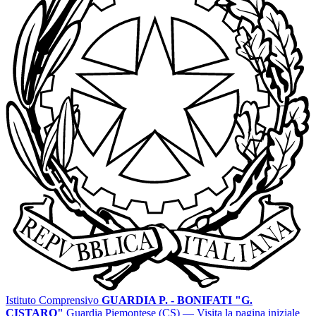
Istituto Comprensivo
GUARDIA P. - BONIFATI "G.
CISTARO"
Guardia Piemontese (CS)
— Visita la pagina iniziale