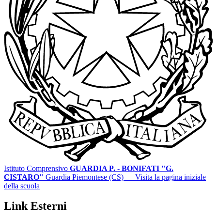
Istituto Comprensivo
GUARDIA P. - BONIFATI "G.
CISTARO"
Guardia Piemontese (CS)
— Visita la pagina iniziale
della scuola
Link Esterni