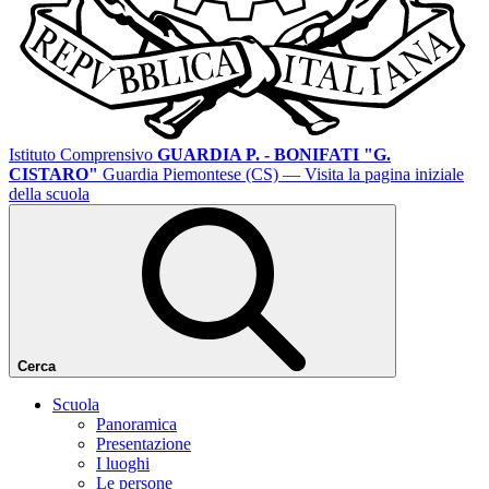
Istituto Comprensivo
GUARDIA P. - BONIFATI "G.
CISTARO"
Guardia Piemontese (CS)
— Visita la pagina iniziale
della scuola
Cerca
Scuola
Panoramica
Presentazione
I luoghi
Le persone