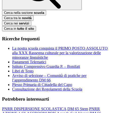
Cerca nella sezione
scuola
Cerca tra le
novità
Cerca nei
servizi
Cerca in
tutto il sito
Ricerche frequenti
La nostra scuola conquista il PRIMO POSTO ASSOLUTO
alla XXX Rassegna culturale per la valorizzazione delle
minoranze linguistiche
Pagamenti Telematici
Istituto Comprensivo Guardia P. – Bonifati
Libri di Testo
Avviso di selezione – Comunità di pratiche per
l’apprendimento DM 66
Plesso Primaria di Cittadella del Capo
Consultazione dei Regolamenti della Scuola
Potrebbero interessarti
PNRR DISPERSIONE SCOLASTICA
DM 65 Stem
PNRR