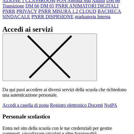
AZIONE 1 CLASSROOM
PON Agenda Sud
Alunni
DM 66
Transizione
DM 66
DM 65
PNRR ANIMATORI DIGITALI
PNRR
PRIVACY
PNRR MISURA 1.2 CLOUD
BACHECA
SINDACALE
PNRR DISPRSIONE
graduatoria Interna
Accedi ai servizi
Da qui puoi accedere ai diversi servizi della scuola che richiedono
una autenticazione personale.
Accedi a casella di posta
Registro elettronico Docenti
NoiPA
Personale scolastico
Entra nel sito della scuola con le tue credenziali per gestire
contenuti, visualizzare circolari e altre funzionalità.