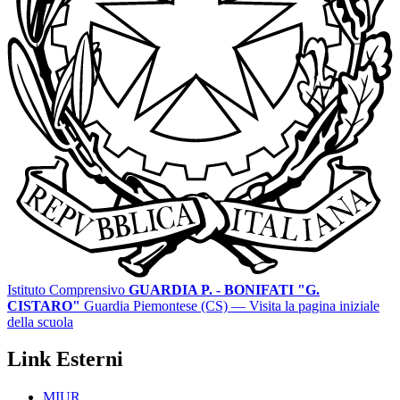
Istituto Comprensivo
GUARDIA P. - BONIFATI "G.
CISTARO"
Guardia Piemontese (CS)
— Visita la pagina iniziale
della scuola
Link Esterni
MIUR