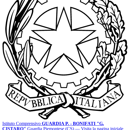
Istituto Comprensivo
GUARDIA P. - BONIFATI "G.
CISTARO"
Guardia Piemontese (CS)
— Visita la pagina iniziale