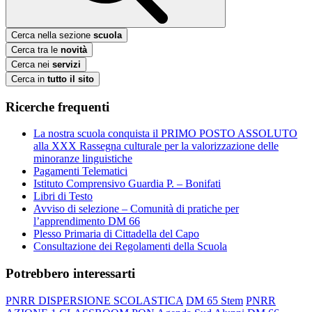
Cerca nella sezione
scuola
Cerca tra le
novità
Cerca nei
servizi
Cerca in
tutto il sito
Ricerche frequenti
La nostra scuola conquista il PRIMO POSTO ASSOLUTO
alla XXX Rassegna culturale per la valorizzazione delle
minoranze linguistiche
Pagamenti Telematici
Istituto Comprensivo Guardia P. – Bonifati
Libri di Testo
Avviso di selezione – Comunità di pratiche per
l’apprendimento DM 66
Plesso Primaria di Cittadella del Capo
Consultazione dei Regolamenti della Scuola
Potrebbero interessarti
PNRR DISPERSIONE SCOLASTICA
DM 65 Stem
PNRR