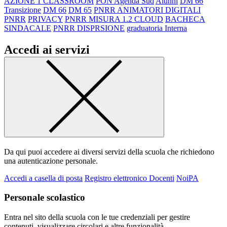
AZIONE 1 CLASSROOM
PON Agenda Sud
Alunni
DM 66
Transizione
DM 66
DM 65
PNRR ANIMATORI DIGITALI
PNRR
PRIVACY
PNRR MISURA 1.2 CLOUD
BACHECA
SINDACALE
PNRR DISPRSIONE
graduatoria Interna
Accedi ai servizi
Da qui puoi accedere ai diversi servizi della scuola che richiedono
una autenticazione personale.
Accedi a casella di posta
Registro elettronico Docenti
NoiPA
Personale scolastico
Entra nel sito della scuola con le tue credenziali per gestire
contenuti, visualizzare circolari e altre funzionalità.