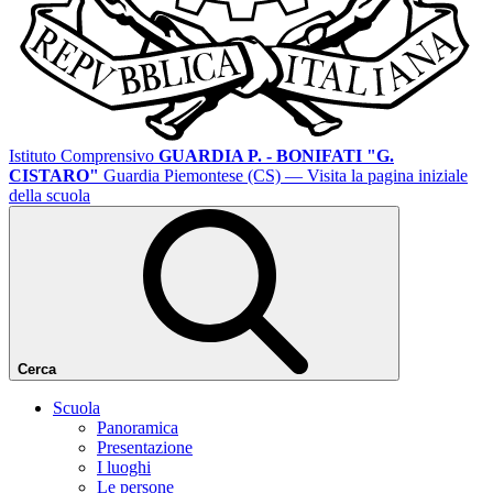
Istituto Comprensivo
GUARDIA P. - BONIFATI "G.
CISTARO"
Guardia Piemontese (CS)
— Visita la pagina iniziale
della scuola
Cerca
Scuola
Panoramica
Presentazione
I luoghi
Le persone