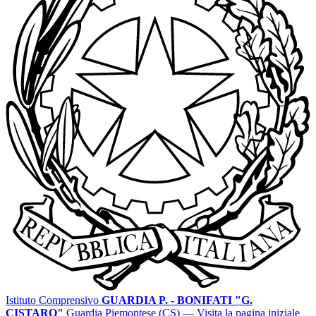
Istituto Comprensivo
GUARDIA P. - BONIFATI "G.
CISTARO"
Guardia Piemontese (CS)
— Visita la pagina iniziale