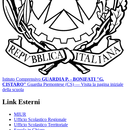
Istituto Comprensivo
GUARDIA P. - BONIFATI "G.
CISTARO"
Guardia Piemontese (CS)
— Visita la pagina iniziale
della scuola
Link Esterni
MIUR
Ufficio Scolastico Regionale
Ufficio Scolastico Territoriale
Scuola in Chiaro