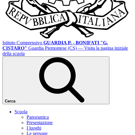
Istituto Comprensivo
GUARDIA P. - BONIFATI "G.
CISTARO"
Guardia Piemontese (CS)
— Visita la pagina iniziale
della scuola
Cerca
Scuola
Panoramica
Presentazione
I luoghi
Le persone