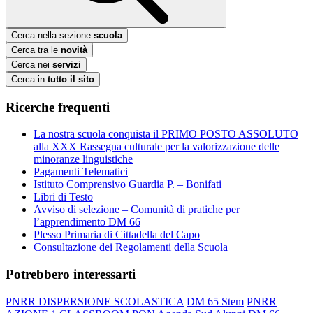
Cerca nella sezione
scuola
Cerca tra le
novità
Cerca nei
servizi
Cerca in
tutto il sito
Ricerche frequenti
La nostra scuola conquista il PRIMO POSTO ASSOLUTO
alla XXX Rassegna culturale per la valorizzazione delle
minoranze linguistiche
Pagamenti Telematici
Istituto Comprensivo Guardia P. – Bonifati
Libri di Testo
Avviso di selezione – Comunità di pratiche per
l’apprendimento DM 66
Plesso Primaria di Cittadella del Capo
Consultazione dei Regolamenti della Scuola
Potrebbero interessarti
PNRR DISPERSIONE SCOLASTICA
DM 65 Stem
PNRR