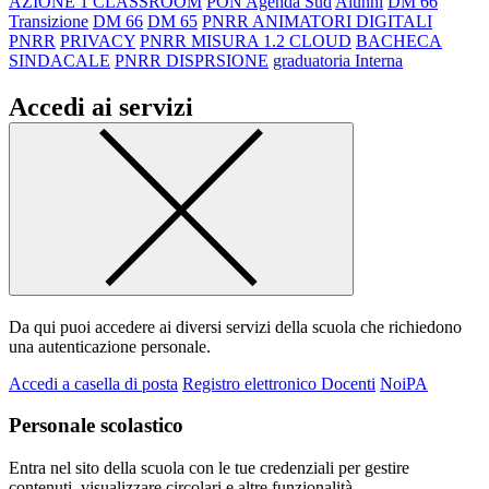
AZIONE 1 CLASSROOM
PON Agenda Sud
Alunni
DM 66
Transizione
DM 66
DM 65
PNRR ANIMATORI DIGITALI
PNRR
PRIVACY
PNRR MISURA 1.2 CLOUD
BACHECA
SINDACALE
PNRR DISPRSIONE
graduatoria Interna
Accedi ai servizi
Da qui puoi accedere ai diversi servizi della scuola che richiedono
una autenticazione personale.
Accedi a casella di posta
Registro elettronico Docenti
NoiPA
Personale scolastico
Entra nel sito della scuola con le tue credenziali per gestire
contenuti, visualizzare circolari e altre funzionalità.