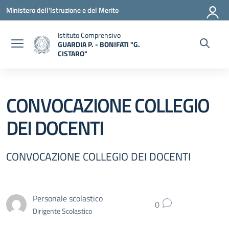
Vai ai contenuti
Vai al menu di navigazione
Vai al footer
Ministero dell'Istruzione e del Merito
Istituto Comprensivo
GUARDIA P. - BONIFATI "G.
CISTARO"
— Visita la pagina iniziale della scuola
CONVOCAZIONE COLLEGIO
DEI DOCENTI
CONVOCAZIONE COLLEGIO DEI DOCENTI
Personale scolastico
0
Dirigente Scolastico