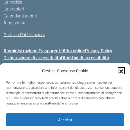
Le notizie
Le circolari
Calendario eventi
Albo online
Archivio Pubblicazioni
Amministrazione Trasparente
Albo online
Privacy Policy
Dichiarazione di accessibilità
Obiettivi di accessibilità
Note legali
Gestisci Consenso Cookie
Per fornire le migliori esperienze, utilizziamo tecnologie come i cookie per
Indirizzo:
Via Aldo Moro, 10 - 87020 Guardia Piemontese (CS)
memorizzare e/o accedere alle informazioni del dispositivo. Il consenso a queste
tecnologie ci permetterà di elaborare dati come il comportamento di navigazione
Centralino:
0982-608011
Email:
csic86100n@istruzione.it
o ID unici su questo sito. Non acconsentire o ritirare il consenso può influire
Posta elettronica certificata (PEC):
csic86100n@pec.istruzione.it
negativamente su alcune caratteristiche e funzioni.
Codice fiscale: 86002130788
Codice meccanografico:
CSIC86100N
Accetta
Power by: SITOSCUOLA.EU