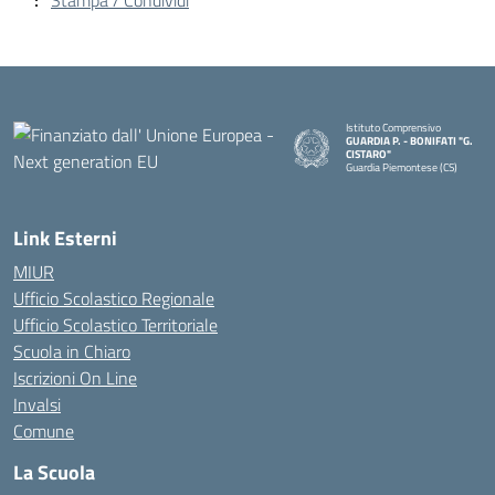
Stampa / Condividi
Istituto Comprensivo
GUARDIA P. - BONIFATI "G.
CISTARO"
Guardia Piemontese (CS)
— Visita la pagina iniziale della s
Link Esterni
MIUR
Ufficio Scolastico Regionale
Ufficio Scolastico Territoriale
Scuola in Chiaro
Iscrizioni On Line
Invalsi
Comune
La Scuola