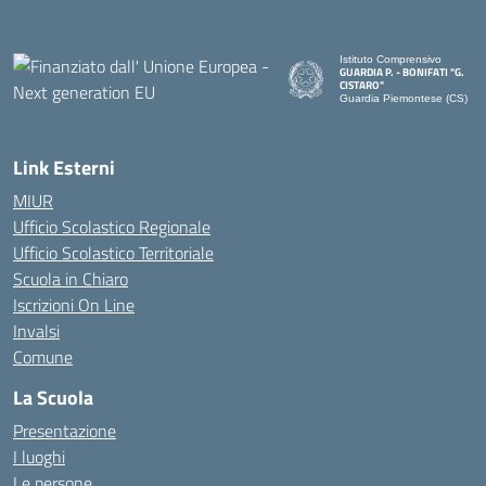
Istituto Comprensivo
GUARDIA P. - BONIFATI "G.
CISTARO"
Guardia Piemontese (CS)
— Visita la pagina iniziale de
Link Esterni
MIUR
Ufficio Scolastico Regionale
Ufficio Scolastico Territoriale
Scuola in Chiaro
Iscrizioni On Line
Invalsi
Comune
La Scuola
Presentazione
I luoghi
Le persone