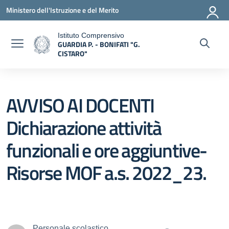
Vai ai contenuti
Vai al menu di navigazione
Vai al footer
Ministero dell'Istruzione e del Merito
Istituto Comprensivo
GUARDIA P. - BONIFATI "G.
a
CISTARO"
— Visita la pagina iniziale della scuola
AVVISO AI DOCENTI
Dichiarazione attività
funzionali e ore aggiuntive-
Risorse MOF a.s. 2022_23.
Personale scolastico