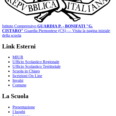
Istituto Comprensivo
GUARDIA P. - BONIFATI "G.
CISTARO"
Guardia Piemontese (CS)
— Visita la pagina iniziale
della scuola
Link Esterni
MIUR
Ufficio Scolastico Regionale
Ufficio Scolastico Territoriale
Scuola in Chiaro
Iscrizioni On Line
Invalsi
Comune
La Scuola
Presentazione
I luoghi