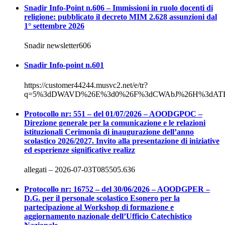
Snadir Info-Point n.606 – Immissioni in ruolo docenti di
religione: pubblicato il decreto MIM 2.628 assunzioni dal
1° settembre 2026
Snadir newsletter606
Snadir Info-point n.601
https://customer44244.musvc2.net/e/tr?
q=5%3dDWAVD%26E%3d0%26F%3dCWAbJ%26H%3dATBaF
Protocollo nr: 551 – del 01/07/2026 – AOODGPOC –
Direzione generale per la comunicazione e le relazioni
istituzionali Cerimonia di inaugurazione dell’anno
scolastico 2026/2027. Invito alla presentazione di iniziative
ed esperienze significative realizz
allegati – 2026-07-03T085505.636
Protocollo nr: 16752 – del 30/06/2026 – AOODGPER –
D.G. per il personale scolastico Esonero per la
partecipazione al Workshop di formazione e
aggiornamento nazionale dell’Ufficio Catechistico