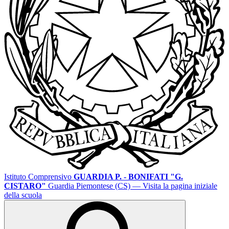
Istituto Comprensivo
GUARDIA P. - BONIFATI "G.
CISTARO"
Guardia Piemontese (CS)
— Visita la pagina iniziale
della scuola