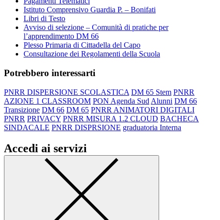
Pagamenti Telematici
Istituto Comprensivo Guardia P. – Bonifati
Libri di Testo
Avviso di selezione – Comunità di pratiche per
l’apprendimento DM 66
Plesso Primaria di Cittadella del Capo
Consultazione dei Regolamenti della Scuola
Potrebbero interessarti
PNRR DISPERSIONE SCOLASTICA
DM 65 Stem
PNRR
AZIONE 1 CLASSROOM
PON Agenda Sud
Alunni
DM 66
Transizione
DM 66
DM 65
PNRR ANIMATORI DIGITALI
PNRR
PRIVACY
PNRR MISURA 1.2 CLOUD
BACHECA
SINDACALE
PNRR DISPRSIONE
graduatoria Interna
Accedi ai servizi