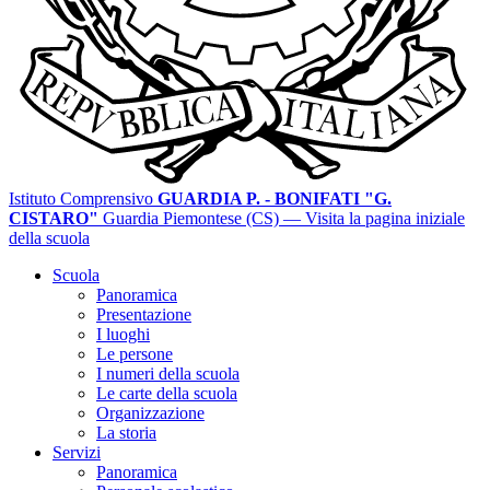
Istituto Comprensivo
GUARDIA P. - BONIFATI "G.
CISTARO"
Guardia Piemontese (CS)
— Visita la pagina iniziale
della scuola
Scuola
Panoramica
Presentazione
I luoghi
Le persone
I numeri della scuola
Le carte della scuola
Organizzazione
La storia
Servizi
Panoramica