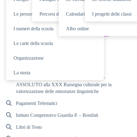
Le persone
Percorsi di studio
Calendario eventi
I progetti delle classi
SCUOLA
Cerca nella sezione
I numeri della scuola
Albo online
NOVITÀ
SERVIZI
Cerca tra le
Cerca nei
Le carte della scuola
TUTTO IL SITO
Cerca in
Organizzazione
RICERCHE FREQUENTI
La storia
La nostra scuola conquista il PRIMO POSTO
ASSOLUTO alla XXX Rassegna culturale per la
valorizzazione delle minoranze linguistiche
Pagamenti Telematici
Istituto Comprensivo Guardia P. – Bonifati
Libri di Testo