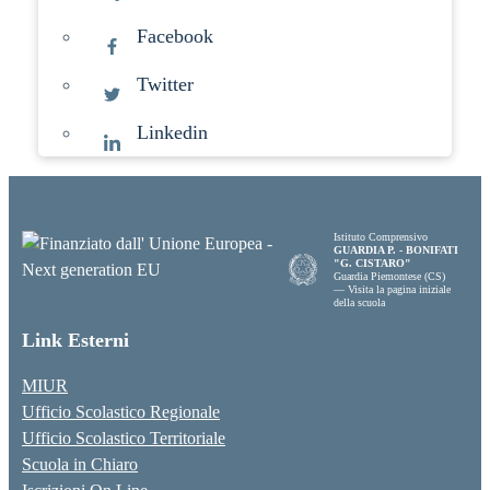
Facebook
Twitter
Linkedin
Istituto Comprensivo
GUARDIA P. - BONIFATI
"G. CISTARO"
Guardia Piemontese (CS)
— Visita la pagina iniziale
della scuola
Link Esterni
MIUR
Ufficio Scolastico Regionale
Ufficio Scolastico Territoriale
Scuola in Chiaro