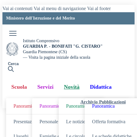
Vai ai contenuti
Vai al menu di navigazione
Vai al footer
Ministero dell'Istruzione e del Merito
Accedi
Istituto Comprensivo
GUARDIA P. - BONIFATI "G. CISTARO"
Guardia Piemontese (CS)
— Visita la pagina iniziale della scuola
Cerca
Scuola
Servizi
Novità
Didattica
Archivio Pubblicazioni
Panoramica
Panoramica
Panoramica
Panoramica
Cerca
Presentazione
Personale scolastico
Le notizie
Offerta formativa
I luoghi
Famiglie e studenti
Le circolari
Le schede didattiche