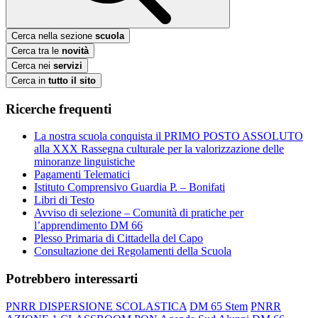
Cerca nella sezione
scuola
Cerca tra le
novità
Cerca nei
servizi
Cerca in
tutto il sito
Ricerche frequenti
La nostra scuola conquista il PRIMO POSTO ASSOLUTO
alla XXX Rassegna culturale per la valorizzazione delle
minoranze linguistiche
Pagamenti Telematici
Istituto Comprensivo Guardia P. – Bonifati
Libri di Testo
Avviso di selezione – Comunità di pratiche per
l’apprendimento DM 66
Plesso Primaria di Cittadella del Capo
Consultazione dei Regolamenti della Scuola
Potrebbero interessarti
PNRR DISPERSIONE SCOLASTICA
DM 65 Stem
PNRR