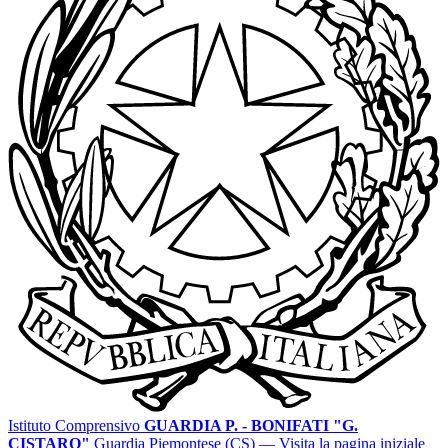
Istituto Comprensivo
GUARDIA P. - BONIFATI "G.
CISTARO"
Guardia Piemontese (CS)
— Visita la pagina iniziale