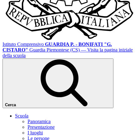
Istituto Comprensivo
GUARDIA P. - BONIFATI "G.
CISTARO"
Guardia Piemontese (CS)
— Visita la pagina iniziale
della scuola
Cerca
Scuola
Panoramica
Presentazione
I luoghi
Le persone