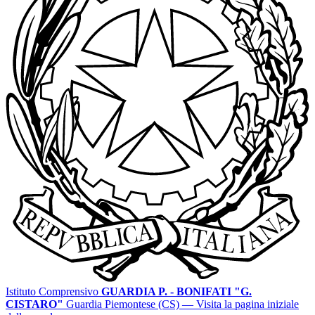
Istituto Comprensivo
GUARDIA P. - BONIFATI "G.
CISTARO"
Guardia Piemontese (CS)
— Visita la pagina iniziale