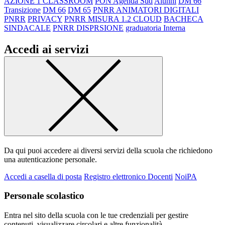
AZIONE 1 CLASSROOM
PON Agenda Sud
Alunni
DM 66
Transizione
DM 66
DM 65
PNRR ANIMATORI DIGITALI
PNRR
PRIVACY
PNRR MISURA 1.2 CLOUD
BACHECA
SINDACALE
PNRR DISPRSIONE
graduatoria Interna
Accedi ai servizi
Da qui puoi accedere ai diversi servizi della scuola che richiedono
una autenticazione personale.
Accedi a casella di posta
Registro elettronico Docenti
NoiPA
Personale scolastico
Entra nel sito della scuola con le tue credenziali per gestire
contenuti, visualizzare circolari e altre funzionalità.