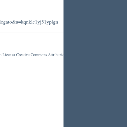
llegato&a=kqnkle1yj51yplgn
otto Licenza Creative Commons Attribuzione 4.0 Italia.