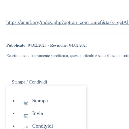
https://anief.org/index.php?option=com_anief&task=getA
Pubblicato:
Revisione:
04.02.2025
-
04.02.2025
Eccetto dove diversamente specificato, questo articolo è stato rilasciato s
Stampa / Condividi
Stampa
Invia
Condividi