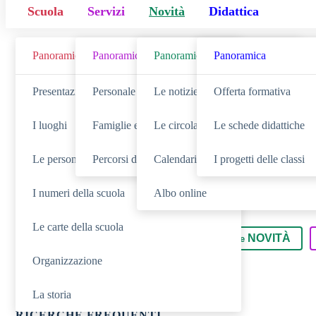
Scuola
Servizi
Novità
Didattica
Panoramica
Panoramica
Panoramica
Panoramica
Cerca
Presentazione
Personale scolastico
Le notizie
Offerta formativa
I luoghi
Famiglie e studenti
Le circolari
Le schede didattiche
Le persone
Percorsi di studio
Calendario eventi
I progetti delle classi
I numeri della scuola
Albo online
Le carte della scuola
SCUOLA
NOVITÀ
Cerca nella sezione
Cerca tra le
Organizzazione
La storia
RICERCHE FREQUENTI