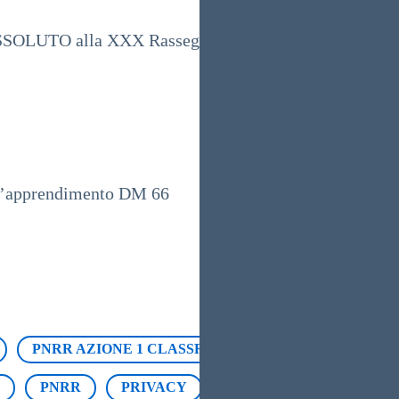
OLUTO alla XXX Rassegna culturale per la valorizzaz
r l’apprendimento DM 66
PNRR AZIONE 1 CLASSROOM
PON Agenda Sud
PNRR
PRIVACY
PNRR MISURA 1.2 CLOU