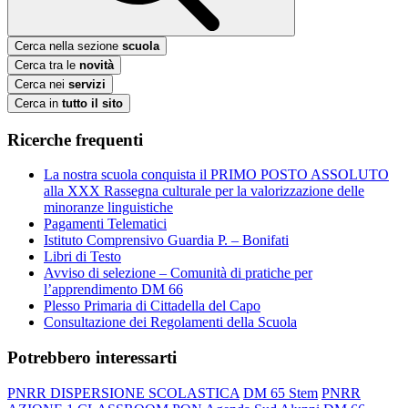
Cerca nella sezione
scuola
Cerca tra le
novità
Cerca nei
servizi
Cerca in
tutto il sito
Ricerche frequenti
La nostra scuola conquista il PRIMO POSTO ASSOLUTO
alla XXX Rassegna culturale per la valorizzazione delle
minoranze linguistiche
Pagamenti Telematici
Istituto Comprensivo Guardia P. – Bonifati
Libri di Testo
Avviso di selezione – Comunità di pratiche per
l’apprendimento DM 66
Plesso Primaria di Cittadella del Capo
Consultazione dei Regolamenti della Scuola
Potrebbero interessarti
PNRR DISPERSIONE SCOLASTICA
DM 65 Stem
PNRR