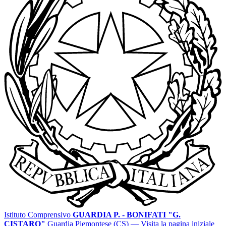
Istituto Comprensivo
GUARDIA P. - BONIFATI "G.
CISTARO"
Guardia Piemontese (CS)
— Visita la pagina iniziale