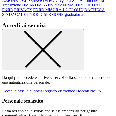
AZIONE 1 CLASSROOM
PON Agenda Sud
Alunni
DM 66
Transizione
DM 66
DM 65
PNRR ANIMATORI DIGITALI
PNRR
PRIVACY
PNRR MISURA 1.2 CLOUD
BACHECA
SINDACALE
PNRR DISPRSIONE
graduatoria Interna
Accedi ai servizi
Da qui puoi accedere ai diversi servizi della scuola che richiedono
una autenticazione personale.
Accedi a casella di posta
Registro elettronico Docenti
NoiPA
Personale scolastico
Entra nel sito della scuola con le tue credenziali per gestire
contenuti, visualizzare circolari e altre funzionalità.