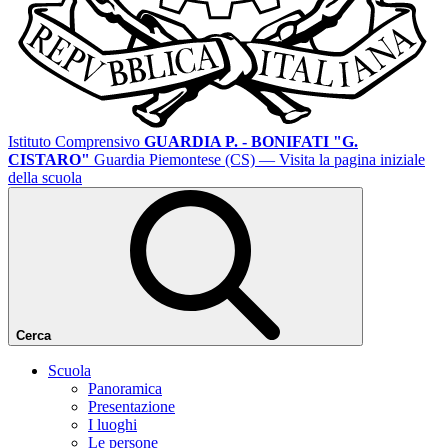
Istituto Comprensivo
GUARDIA P. - BONIFATI "G.
CISTARO"
Guardia Piemontese (CS)
— Visita la pagina iniziale
della scuola
Cerca
Scuola
Panoramica
Presentazione
I luoghi
Le persone