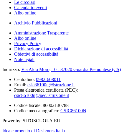
Le circolari
Calendario eventi
Albo online
Archivio Pubblicazioni
Amministrazione Trasparente
Albo online
Privacy Policy
Dichiarazione di accessibilità
Obiettivi di accessibilità
Note legali
Indirizzo:
Via Aldo Moro, 10 - 87020 Guardia Piemontese (CS)
Centralino:
0982-608011
Email:
csic86100n@istruzione.it
Posta elettronica certificata (PEC):
csic86100n@pec.istruzione.it
Codice fiscale: 86002130788
Codice meccanografico:
CSIC86100N
Power by: SITOSCUOLA.EU
Idea e progetto di Designers Italia