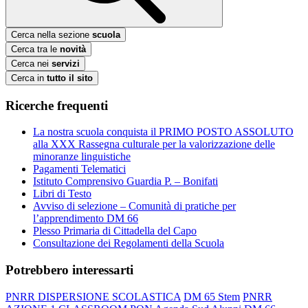
Cerca nella sezione
scuola
Cerca tra le
novità
Cerca nei
servizi
Cerca in
tutto il sito
Ricerche frequenti
La nostra scuola conquista il PRIMO POSTO ASSOLUTO
alla XXX Rassegna culturale per la valorizzazione delle
minoranze linguistiche
Pagamenti Telematici
Istituto Comprensivo Guardia P. – Bonifati
Libri di Testo
Avviso di selezione – Comunità di pratiche per
l’apprendimento DM 66
Plesso Primaria di Cittadella del Capo
Consultazione dei Regolamenti della Scuola
Potrebbero interessarti
PNRR DISPERSIONE SCOLASTICA
DM 65 Stem
PNRR