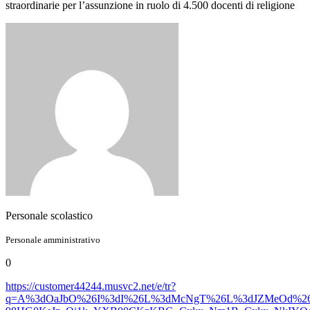
straordinarie per l’assunzione in ruolo di 4.500 docenti di religione
Personale scolastico
Personale amministrativo
0
https://customer44244.musvc2.net/e/tr?
q=A%3dOaJbO%26I%3dI%26L%3dMcNgT%26L%3dJZMeOd%26F