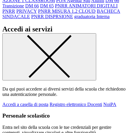
AZIONE 1 CLASSROOM
PON Agenda Sud
Alunni
DM 66
Transizione
DM 66
DM 65
PNRR ANIMATORI DIGITALI
PNRR
PRIVACY
PNRR MISURA 1.2 CLOUD
BACHECA
SINDACALE
PNRR DISPRSIONE
graduatoria Interna
Accedi ai servizi
Da qui puoi accedere ai diversi servizi della scuola che richiedono
una autenticazione personale.
Accedi a casella di posta
Registro elettronico Docenti
NoiPA
Personale scolastico
Entra nel sito della scuola con le tue credenziali per gestire
contenuti, visualizzare circolari e altre funzionalità.