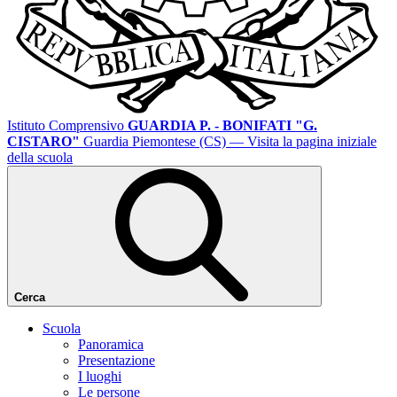
Istituto Comprensivo
GUARDIA P. - BONIFATI "G.
CISTARO"
Guardia Piemontese (CS)
— Visita la pagina iniziale
della scuola
Cerca
Scuola
Panoramica
Presentazione
I luoghi
Le persone