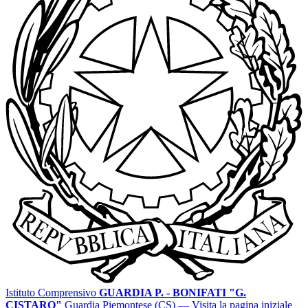
Istituto Comprensivo
GUARDIA P. - BONIFATI "G.
CISTARO"
Guardia Piemontese (CS)
— Visita la pagina iniziale