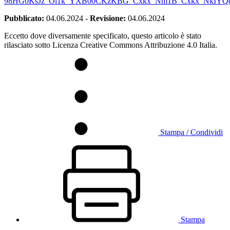
98HG0KsJz_Oi1k_YXB00CKzKBG_Cxkx_Nm1B_Cxkx_NkIYQe
Pubblicato:
04.06.2024
-
Revisione:
04.06.2024
Eccetto dove diversamente specificato, questo articolo è stato
rilasciato sotto Licenza Creative Commons Attribuzione 4.0 Italia.
Stampa / Condividi
Stampa