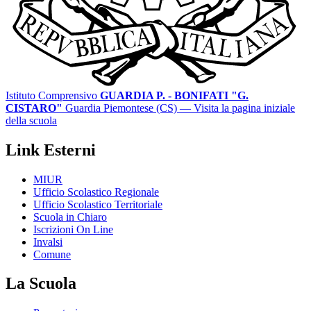
Istituto Comprensivo
GUARDIA P. - BONIFATI "G.
CISTARO"
Guardia Piemontese (CS)
— Visita la pagina iniziale
della scuola
Link Esterni
MIUR
Ufficio Scolastico Regionale
Ufficio Scolastico Territoriale
Scuola in Chiaro
Iscrizioni On Line
Invalsi
Comune
La Scuola