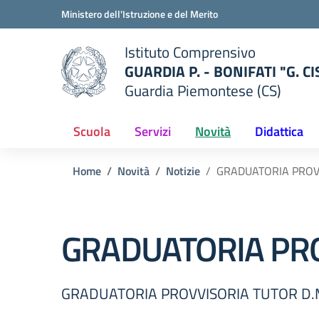
Vai ai contenuti
Vai al menu di navigazione
Vai al footer
Ministero dell'Istruzione e del Merito
Istituto Comprensivo
GUARDIA P. - BONIFATI "G. C
Guardia Piemontese (CS)
della scuola
— Visita la pagina iniziale del
Scuola
Servizi
Novità
Didattica
Home
Novità
Notizie
GRADUATORIA PROVV
GRADUATORIA PRO
GRADUATORIA PROVVISORIA TUTOR D.