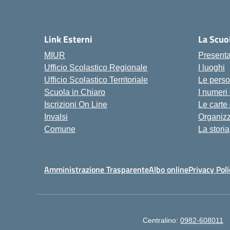
Link Esterni
La Scuo
MIUR
Present
Ufficio Scolastico Regionale
I luoghi
Ufficio Scolastico Territoriale
Le pers
Scuola in Chiaro
I numeri
Iscrizioni On Line
Le carte
Invalsi
Organiz
Comune
La storia
Amministrazione Trasparente
Albo online
Privacy Poli
Centralino:
0982-608011