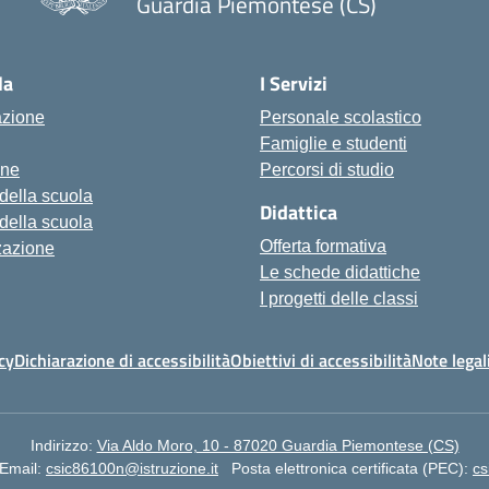
Guardia Piemontese (CS)
— Visita la pagina iniziale della scu
la
I Servizi
azione
Personale scolastico
Famiglie e studenti
one
Percorsi di studio
 della scuola
Didattica
 della scuola
Offerta formativa
zazione
Le schede didattiche
I progetti delle classi
cy
Dichiarazione di accessibilità
Obiettivi di accessibilità
Note legal
Indirizzo:
Via Aldo Moro, 10 - 87020 Guardia Piemontese (CS)
Email:
csic86100n@istruzione.it
Posta elettronica certificata (PEC):
cs