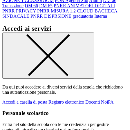
AZIONE 1 CLASSROOM
PON Agenda Sud
Alunni
DM 66
Transizione
DM 66
DM 65
PNRR ANIMATORI DIGITALI
PNRR
PRIVACY
PNRR MISURA 1.2 CLOUD
BACHECA
SINDACALE
PNRR DISPRSIONE
graduatoria Interna
Accedi ai servizi
Da qui puoi accedere ai diversi servizi della scuola che richiedono
una autenticazione personale.
Accedi a casella di posta
Registro elettronico Docenti
NoiPA
Personale scolastico
Entra nel sito della scuola con le tue credenziali per gestire
contenuti, visualizzare circolari e altre funzionalità.