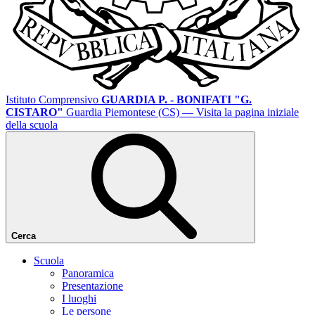
Istituto Comprensivo
GUARDIA P. - BONIFATI "G.
CISTARO"
Guardia Piemontese (CS)
— Visita la pagina iniziale
della scuola
Cerca
Scuola
Panoramica
Presentazione
I luoghi
Le persone