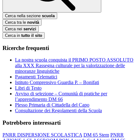
Cerca nella sezione
scuola
Cerca tra le
novità
Cerca nei
servizi
Cerca in
tutto il sito
Ricerche frequenti
La nostra scuola conquista il PRIMO POSTO ASSOLUTO
alla XXX Rassegna culturale per la valorizzazione delle
minoranze linguistiche
Pagamenti Telematici
Istituto Comprensivo Guardia P. – Bonifati
Libri di Testo
Avviso di selezione – Comunità di pratiche per
l’apprendimento DM 66
Plesso Primaria di Cittadella del Capo
Consultazione dei Regolamenti della Scuola
Potrebbero interessarti
PNRR DISPERSIONE SCOLASTICA
DM 65 Stem
PNRR