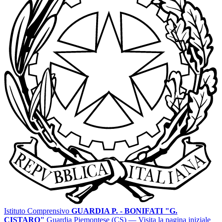
Istituto Comprensivo
GUARDIA P. - BONIFATI "G.
CISTARO"
Guardia Piemontese (CS)
— Visita la pagina iniziale