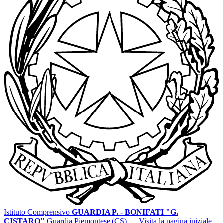
Istituto Comprensivo
GUARDIA P. - BONIFATI "G.
CISTARO"
Guardia Piemontese (CS)
— Visita la pagina iniziale