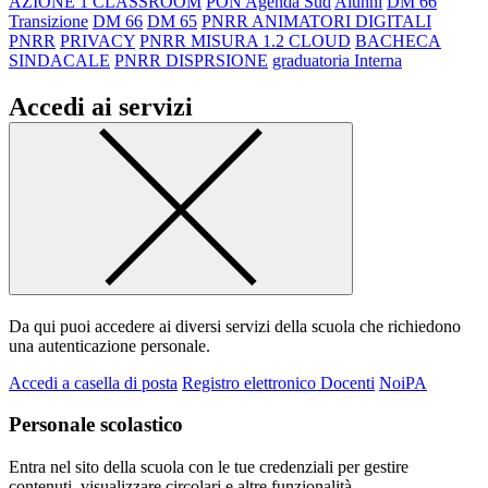
AZIONE 1 CLASSROOM
PON Agenda Sud
Alunni
DM 66
Transizione
DM 66
DM 65
PNRR ANIMATORI DIGITALI
PNRR
PRIVACY
PNRR MISURA 1.2 CLOUD
BACHECA
SINDACALE
PNRR DISPRSIONE
graduatoria Interna
Accedi ai servizi
Da qui puoi accedere ai diversi servizi della scuola che richiedono
una autenticazione personale.
Accedi a casella di posta
Registro elettronico Docenti
NoiPA
Personale scolastico
Entra nel sito della scuola con le tue credenziali per gestire
contenuti, visualizzare circolari e altre funzionalità.