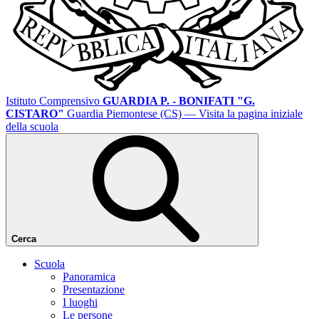
Istituto Comprensivo
GUARDIA P. - BONIFATI "G.
CISTARO"
Guardia Piemontese (CS)
— Visita la pagina iniziale
della scuola
Cerca
Scuola
Panoramica
Presentazione
I luoghi
Le persone