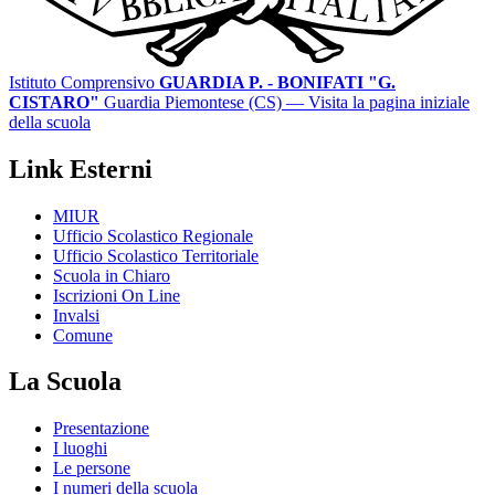
Istituto Comprensivo
GUARDIA P. - BONIFATI "G.
CISTARO"
Guardia Piemontese (CS)
— Visita la pagina iniziale
della scuola
Link Esterni
MIUR
Ufficio Scolastico Regionale
Ufficio Scolastico Territoriale
Scuola in Chiaro
Iscrizioni On Line
Invalsi
Comune
La Scuola
Presentazione
I luoghi
Le persone
I numeri della scuola