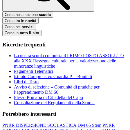
Cerca nella sezione
scuola
Cerca tra le
novità
Cerca nei
servizi
Cerca in
tutto il sito
Ricerche frequenti
La nostra scuola conquista il PRIMO POSTO ASSOLUTO
alla XXX Rassegna culturale per la valorizzazione delle
minoranze linguistiche
Pagamenti Telematici
Istituto Comprensivo Guardia P. – Bonifati
Libri di Testo
Avviso di selezione – Comunità di pratiche per
l’apprendimento DM 66
Plesso Primaria di Cittadella del Capo
Consultazione dei Regolamenti della Scuola
Potrebbero interessarti
PNRR DISPERSIONE SCOLASTICA
DM 65 Stem
PNRR