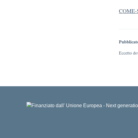
COME-S
Pubblicat
Eccetto dov