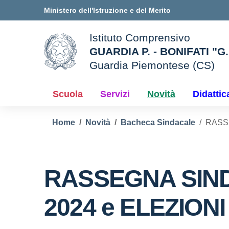
Vai ai contenuti
Vai al menu di navigazione
Vai al footer
Ministero dell'Istruzione e del Merito
Istituto Comprensivo
GUARDIA P. - BONIFATI "G
Guardia Piemontese (CS)
— Visita la pagina iniziale d
e della scuola
Scuola
Servizi
Novità
Didattic
Home
Novità
Bacheca Sindacale
RASSE
RASSEGNA SINDA
2024 e ELEZIONI