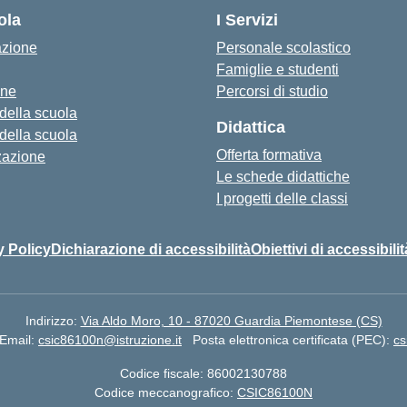
ola
I Servizi
azione
Personale scolastico
Famiglie e studenti
one
Percorsi di studio
 della scuola
Didattica
 della scuola
Offerta formativa
zazione
Le schede didattiche
I progetti delle classi
y Policy
Dichiarazione di accessibilità
Obiettivi di accessibilit
Indirizzo:
Via Aldo Moro, 10 - 87020 Guardia Piemontese (CS)
Email:
csic86100n@istruzione.it
Posta elettronica certificata (PEC):
cs
Codice fiscale: 86002130788
Codice meccanografico:
CSIC86100N