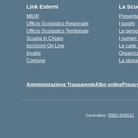
Link Esterni
La Scu
MIUR
Present
Ufficio Scolastico Regionale
I luoghi
Ufficio Scolastico Territoriale
Le pers
Scuola in Chiaro
I numeri
Iscrizioni On Line
Le carte
Invalsi
Organiz
Comune
La storia
Amministrazione Trasparente
Albo online
Privac
Centralino:
0982-608011