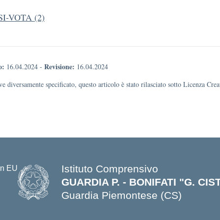
I-VOTA (2)
o:
Revisione:
16.04.2024
-
16.04.2024
e diversamente specificato, questo articolo è stato rilasciato sotto Licenza Cr
Istituto Comprensivo
GUARDIA P. - BONIFATI "G. CI
Guardia Piemontese (CS)
— Visita la pagina iniziale della s