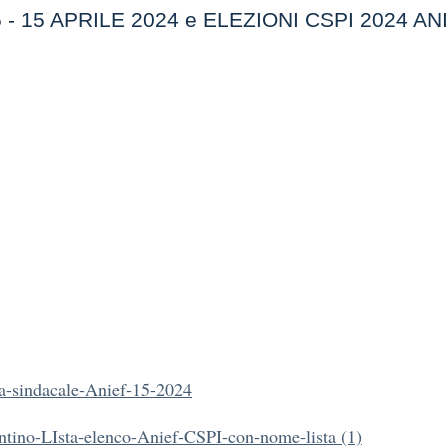
 15 APRILE 2024 e ELEZIONI CSPI 2024 AN
a-sindacale-Anief-15-2024
tino-LIsta-elenco-Anief-CSPI-con-nome-lista (1)