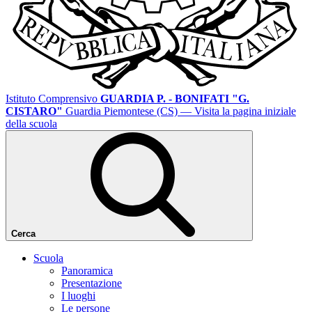
Istituto Comprensivo
GUARDIA P. - BONIFATI "G.
CISTARO"
Guardia Piemontese (CS)
— Visita la pagina iniziale
della scuola
Cerca
Scuola
Panoramica
Presentazione
I luoghi
Le persone