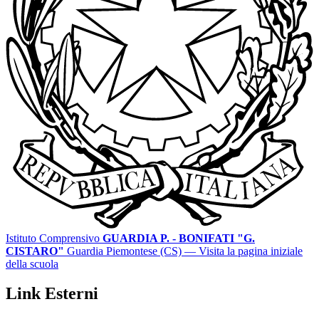
Istituto Comprensivo
GUARDIA P. - BONIFATI "G.
CISTARO"
Guardia Piemontese (CS)
— Visita la pagina iniziale
della scuola
Link Esterni