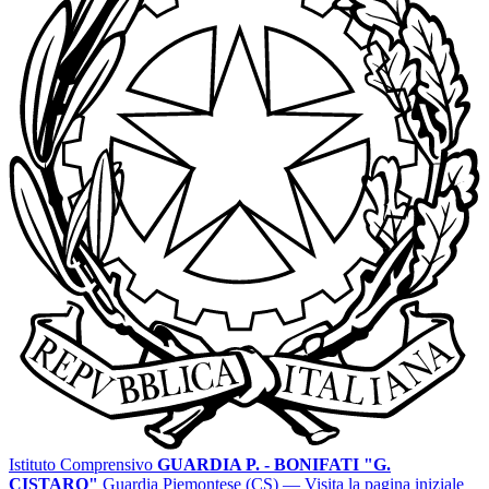
Istituto Comprensivo
GUARDIA P. - BONIFATI "G.
CISTARO"
Guardia Piemontese (CS)
— Visita la pagina iniziale