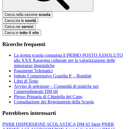
Cerca nella sezione
scuola
Cerca tra le
novità
Cerca nei
servizi
Cerca in
tutto il sito
Ricerche frequenti
La nostra scuola conquista il PRIMO POSTO ASSOLUTO
alla XXX Rassegna culturale per la valorizzazione delle
minoranze linguistiche
Pagamenti Telematici
Istituto Comprensivo Guardia P. – Bonifati
Libri di Testo
Avviso di selezione – Comunità di pratiche per
l’apprendimento DM 66
Plesso Primaria di Cittadella del Capo
Consultazione dei Regolamenti della Scuola
Potrebbero interessarti
PNRR DISPERSIONE SCOLASTICA
DM 65 Stem
PNRR