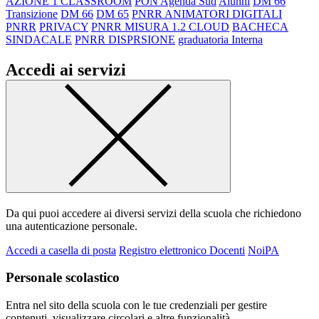
AZIONE 1 CLASSROOM
PON Agenda Sud
Alunni
DM 66
Transizione
DM 66
DM 65
PNRR ANIMATORI DIGITALI
PNRR
PRIVACY
PNRR MISURA 1.2 CLOUD
BACHECA
SINDACALE
PNRR DISPRSIONE
graduatoria Interna
Accedi ai servizi
Da qui puoi accedere ai diversi servizi della scuola che richiedono
una autenticazione personale.
Accedi a casella di posta
Registro elettronico Docenti
NoiPA
Personale scolastico
Entra nel sito della scuola con le tue credenziali per gestire
contenuti, visualizzare circolari e altre funzionalità.