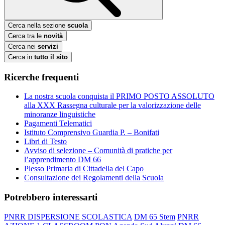
Cerca nella sezione
scuola
Cerca tra le
novità
Cerca nei
servizi
Cerca in
tutto il sito
Ricerche frequenti
La nostra scuola conquista il PRIMO POSTO ASSOLUTO
alla XXX Rassegna culturale per la valorizzazione delle
minoranze linguistiche
Pagamenti Telematici
Istituto Comprensivo Guardia P. – Bonifati
Libri di Testo
Avviso di selezione – Comunità di pratiche per
l’apprendimento DM 66
Plesso Primaria di Cittadella del Capo
Consultazione dei Regolamenti della Scuola
Potrebbero interessarti
PNRR DISPERSIONE SCOLASTICA
DM 65 Stem
PNRR