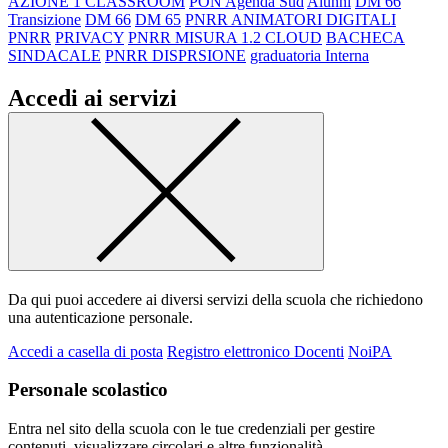
AZIONE 1 CLASSROOM
PON Agenda Sud
Alunni
DM 66
Transizione
DM 66
DM 65
PNRR ANIMATORI DIGITALI
PNRR
PRIVACY
PNRR MISURA 1.2 CLOUD
BACHECA
SINDACALE
PNRR DISPRSIONE
graduatoria Interna
Accedi ai servizi
Da qui puoi accedere ai diversi servizi della scuola che richiedono
una autenticazione personale.
Accedi a casella di posta
Registro elettronico Docenti
NoiPA
Personale scolastico
Entra nel sito della scuola con le tue credenziali per gestire
contenuti, visualizzare circolari e altre funzionalità.