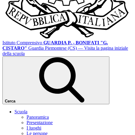
Istituto Comprensivo
GUARDIA P. - BONIFATI "G.
CISTARO"
Guardia Piemontese (CS)
— Visita la pagina iniziale
della scuola
Cerca
Scuola
Panoramica
Presentazione
I luoghi
Le persone