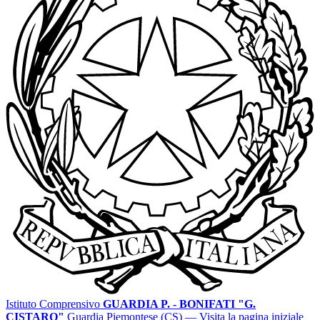
Istituto Comprensivo
GUARDIA P. - BONIFATI "G.
CISTARO"
Guardia Piemontese (CS)
— Visita la pagina iniziale