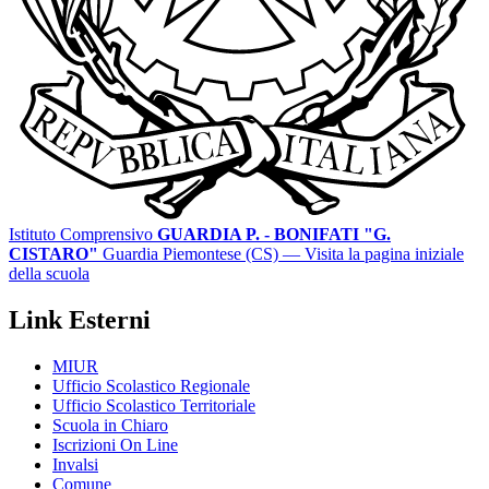
Istituto Comprensivo
GUARDIA P. - BONIFATI "G.
CISTARO"
Guardia Piemontese (CS)
— Visita la pagina iniziale
della scuola
Link Esterni
MIUR
Ufficio Scolastico Regionale
Ufficio Scolastico Territoriale
Scuola in Chiaro
Iscrizioni On Line
Invalsi
Comune