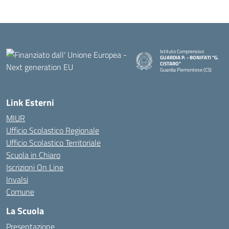
Istituto Comprensivo
GUARDIA P. - BONIFATI "G.
CISTARO"
Guardia Piemontese (CS)
— Visita la pagina iniziale della s
Link Esterni
MIUR
Ufficio Scolastico Regionale
Ufficio Scolastico Territoriale
Scuola in Chiaro
Iscrizioni On Line
Invalsi
Comune
La Scuola
Presentazione