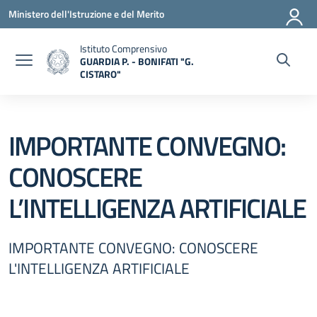
Vai ai contenuti
Vai al menu di navigazione
Vai al footer
Ministero dell'Istruzione e del Merito
Istituto Comprensivo
GUARDIA P. - BONIFATI "G.
CISTARO"
— Visita la pagina iniziale della scuola
IMPORTANTE CONVEGNO:
CONOSCERE
L’INTELLIGENZA ARTIFICIALE
IMPORTANTE CONVEGNO: CONOSCERE
L'INTELLIGENZA ARTIFICIALE