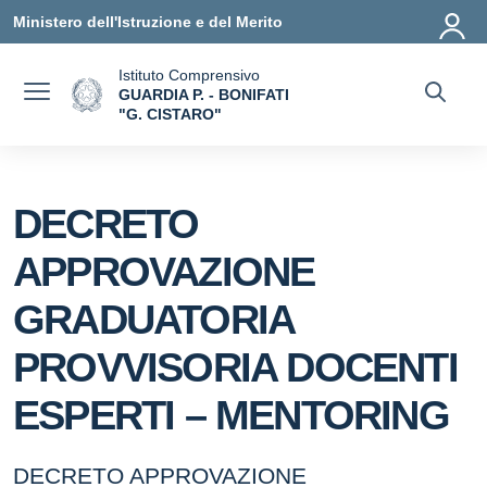
Vai ai contenuti
Vai al menu di navigazione
Vai al footer
Ministero dell'Istruzione e del Merito
Istituto Comprensivo
GUARDIA P. - BONIFATI
"G. CISTARO"
— Visita la pagina iniziale della scuola
DECRETO
APPROVAZIONE
GRADUATORIA
PROVVISORIA DOCENTI
ESPERTI – MENTORING
DECRETO APPROVAZIONE