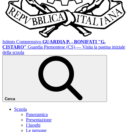
Istituto Comprensivo
GUARDIA P. - BONIFATI "G.
CISTARO"
Guardia Piemontese (CS)
— Visita la pagina iniziale
della scuola
Cerca
Scuola
Panoramica
Presentazione
I luoghi
Le persone