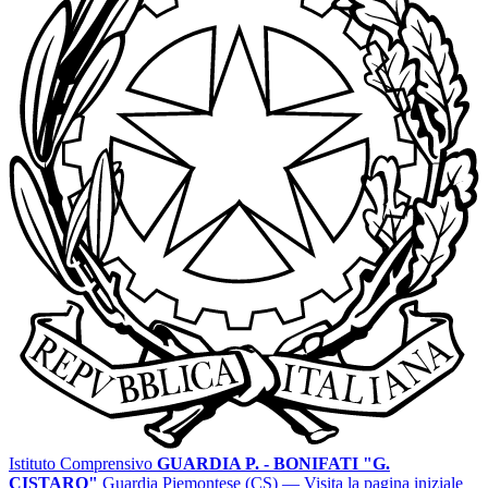
Istituto Comprensivo
GUARDIA P. - BONIFATI "G.
CISTARO"
Guardia Piemontese (CS)
— Visita la pagina iniziale