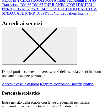
AZIONE 1 CLASSROOM
PON Agenda Sud
Alunni
DM 66
Transizione
DM 66
DM 65
PNRR ANIMATORI DIGITALI
PNRR
PRIVACY
PNRR MISURA 1.2 CLOUD
BACHECA
SINDACALE
PNRR DISPRSIONE
graduatoria Interna
Accedi ai servizi
Da qui puoi accedere ai diversi servizi della scuola che richiedono
una autenticazione personale.
Accedi a casella di posta
Registro elettronico Docenti
NoiPA
Personale scolastico
Entra nel sito della scuola con le tue credenziali per gestire
contenuti, visualizzare circolari e altre funzionalità.