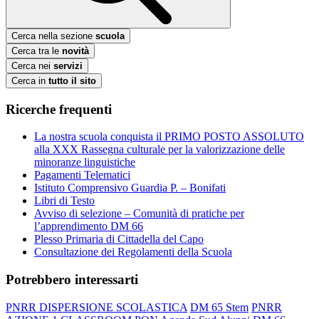
Cerca nella sezione
scuola
Cerca tra le
novità
Cerca nei
servizi
Cerca in
tutto il sito
Ricerche frequenti
La nostra scuola conquista il PRIMO POSTO ASSOLUTO
alla XXX Rassegna culturale per la valorizzazione delle
minoranze linguistiche
Pagamenti Telematici
Istituto Comprensivo Guardia P. – Bonifati
Libri di Testo
Avviso di selezione – Comunità di pratiche per
l’apprendimento DM 66
Plesso Primaria di Cittadella del Capo
Consultazione dei Regolamenti della Scuola
Potrebbero interessarti
PNRR DISPERSIONE SCOLASTICA
DM 65 Stem
PNRR