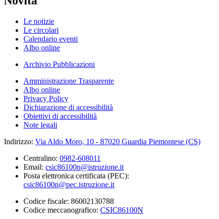
Novità
Le notizie
Le circolari
Calendario eventi
Albo online
Archivio Pubblicazioni
Amministrazione Trasparente
Albo online
Privacy Policy
Dichiarazione di accessibilità
Obiettivi di accessibilità
Note legali
Indirizzo:
Via Aldo Moro, 10 - 87020 Guardia Piemontese (CS)
Centralino:
0982-608011
Email:
csic86100n@istruzione.it
Posta elettronica certificata (PEC):
csic86100n@pec.istruzione.it
Codice fiscale: 86002130788
Codice meccanografico:
CSIC86100N