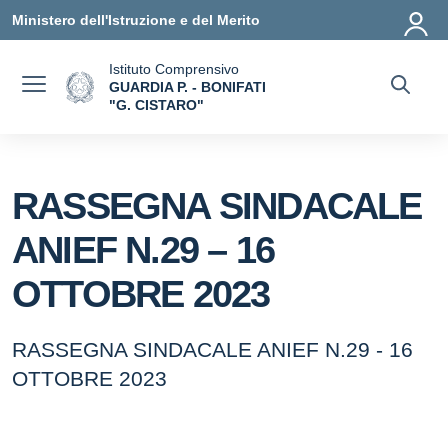
Vai ai contenuti
Vai al menu di navigazione
Vai al footer
Ministero dell'Istruzione e del Merito
Istituto Comprensivo
GUARDIA P. - BONIFATI
"G. CISTARO"
— Visita la pagina iniziale della scuola
RASSEGNA SINDACALE
ANIEF N.29 – 16
OTTOBRE 2023
RASSEGNA SINDACALE ANIEF N.29 - 16
OTTOBRE 2023