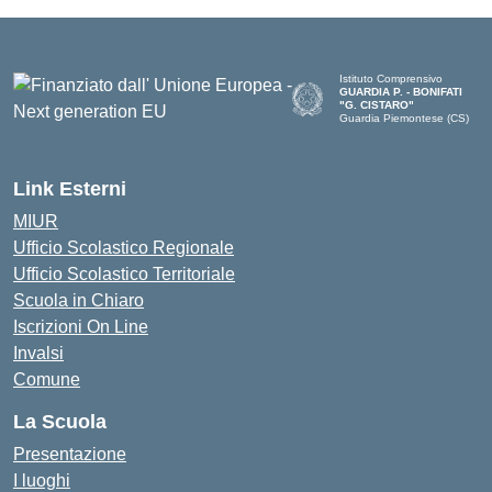
Istituto Comprensivo
GUARDIA P. - BONIFATI
"G. CISTARO"
Guardia Piemontese (CS)
— Visita la pagina iniziale del
Link Esterni
MIUR
Ufficio Scolastico Regionale
Ufficio Scolastico Territoriale
Scuola in Chiaro
Iscrizioni On Line
Invalsi
Comune
La Scuola
Presentazione
I luoghi